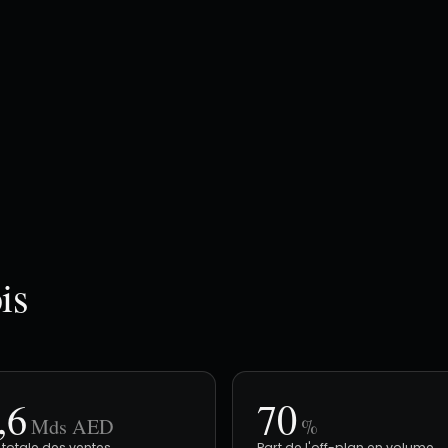
is
,6
70
Mds AED
%
 totale des ventes
Part de l'off-plan en volume