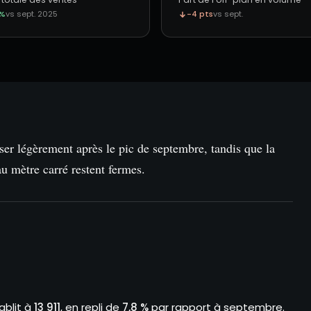
 %
vs sept. 2025
-4 pts
vs sept.
ser légèrement après le pic de septembre, tandis que la
u mètre carré restent fermes.
ablit à
13 911
, en repli de
7,8 %
par rapport à septembre.