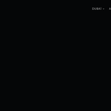
DUBAÏ
A