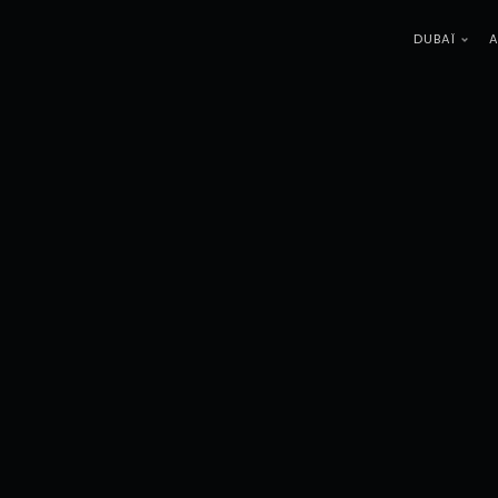
DUBAÏ
A