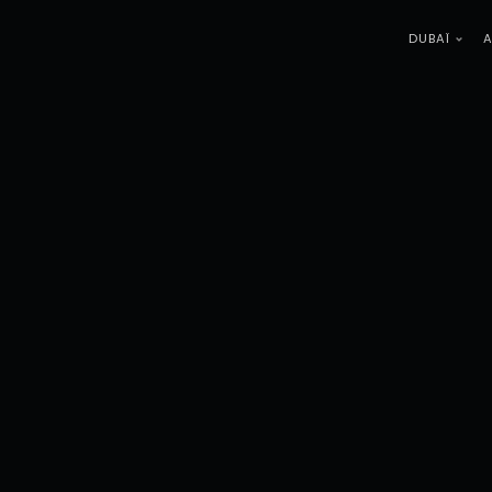
DUBAÏ
A