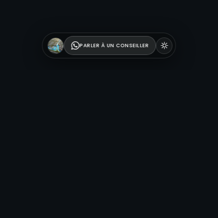
PARLER À UN CONSEILLER
DAMAC Islands : le quartier resort de
Dubailand
DAMAC Islands est une communauté résidentielle
d’envergure développée par
DAMAC
à
Dubailand
, sur le
thème des grandes destinations insulaires tropicales. Un
parti pris fort qui en fait l’un des projets de villas et
maisons de ville les plus distinctifs du sud de Dubaï.