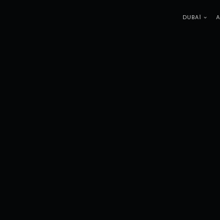
DUBAÏ
A