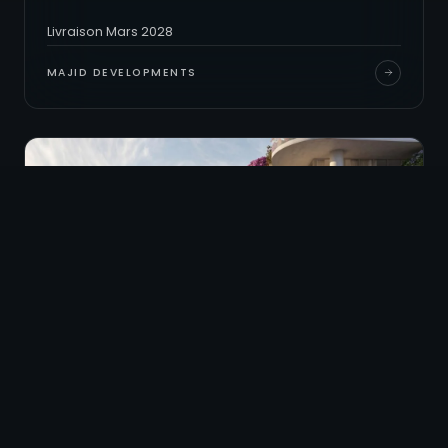
Livraison Mars 2028
MAJID DEVELOPMENTS
À PARTIR DE
718 000 AED
DUBAÏ LAND RESIDENCE COMPLEX (DLRC)
The Wow par Mr. Eight, suites et
appartements panoramiques au cœur de
Dubai Land Residence Complex