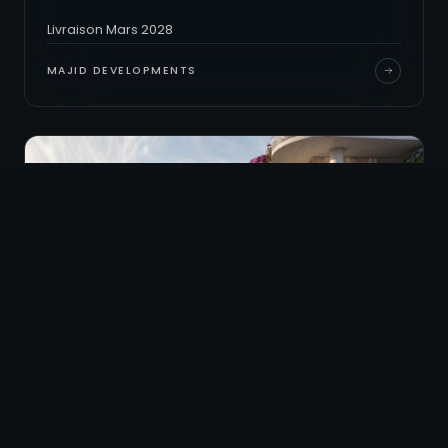
Livraison Mars 2028
MAJID DEVELOPMENTS
À PARTIR DE
718 000 AED
DUBAÏ LAND RESIDENCE COMPLEX (DLRC)
The Wow par Mr. Eight, suites et
appartements panoramiques au cœur de
Dubai Land Residence Complex