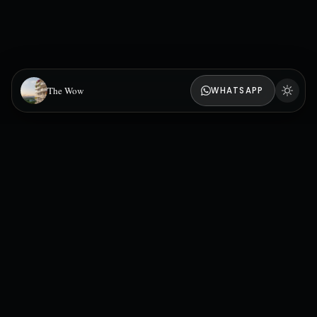
The Wow
WHATSAPP
TYPOLOGIES DISPONIBLES
Studio
1 Bed
2 Bed
À PARTIR DE
718 000 AED
Équivalent ≈ 171 000 €